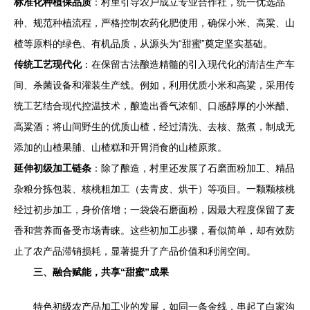
标准化种植保品质
：村里引导农户成立专业合作社，统一优选品
种、规范种植流程，严格控制农药化肥使用，确保小米、高粱、山
楂等原料的绿色、有机品质，从源头为“甜蜜”奠定坚实基础。
传统工艺现代化
：在保留古法酿造精髓的引入现代化的清洁生产车
间、杀菌设备和灌装生产线。例如，利用优质小米和高粱，采用传
统工艺结合现代控温技术，酿造出香气浓郁、口感醇厚的小米醋、
高粱酒；将山间野生的优质山楂，经过清洗、去核、熬煮，制成无
添加的山楂果脯、山楂糕和开胃消食的山楂原浆。
延伸初级加工链条
：除了酿造，村里还发展了石磨面粉加工、精品
杂粮分拣包装、核桃粗加工（去青皮、烘干）等项目。一颗颗核桃
经过初步加工，身价倍增；一袋袋石磨面粉，因最大程度保留了麦
香和营养而备受市场青睐。这些初加工步骤，看似简单，却有效防
止了农产品滞销损耗，显著提升了产品价值和利润空间。
三、融合赋能，共享“甜蜜”成果
特色初级农产品加工业的发展，如同一条金线，串起了白家沟