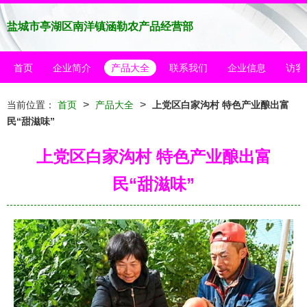
盐城市亭湖区南洋镇涵勒农产品经营部
首页
企业简介
产品大全
联系我们
企业信息
访客
>
>
当前位置：
首页
产品大全
上党区白家沟村 特色产业酿出富
民“甜滋味”
上党区白家沟村 特色产业酿出富
民“甜滋味”