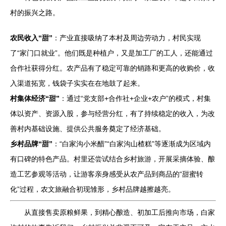
村的振兴之路。
农民收入“甜”
：产业直接吸纳了本村及周边劳动力，村民实现
了“家门口就业”。他们既是种植户，又是加工厂的工人，还能通过
合作社获得分红。农产品有了稳定可靠的销路和更高的收购价，收
入渠道拓宽，钱袋子实实在在地鼓了起来。
村集体经济“甜”
：通过“党支部+合作社+企业+农户”的模式，村集
体以资产、资源入股，参与经营分红，有了持续稳定的收入，为改
善村内基础设施、提供公共服务奠定了经济基础。
乡村品牌“甜”
：“白家沟小米醋”“白家沟山楂糕”等逐渐成为区域内
有口碑的特色产品。村里还尝试结合乡村旅游，开展采摘体验、酿
造工艺参观等活动，让游客亲身感受从农产品到商品的“甜蜜转
化”过程，农文旅融合初现雏形，乡村品牌越擦越亮。
从直接售卖原粮鲜果，到精心酿造、初加工后推向市场，白家