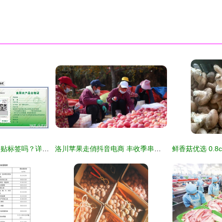
散装初级农产品需要贴标签吗？详解法规与实操指南
洛川苹果走俏抖音电商 丰收季串起一条‘助农链’