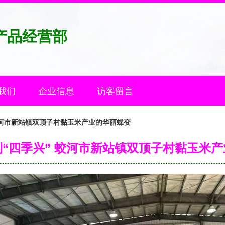
产品经营部
我们
企业信息
访客留言
 蛟河市新站镇双顶子村黏玉米产业的华丽蝶变
到“四季兴” 蛟河市新站镇双顶子村黏玉米