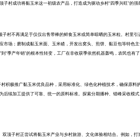
顶子村成功将黏玉米这一初级农产品，打造成为驱动乡村“四季兴旺”的强
双顶子村不再满足于仅仅出售带棒的鲜食玉米或简单晾晒的玉米粒。村里引
应市场；磨制成黏玉米面、玉米碴，开发出窝头、煎饼、黏豆包等特色主
销”到“季产年销”的根本性转变，工厂在非收获季依然机器轰鸣，农民也有
双顶子村积极推广黏玉米优良品种，采用标准化、绿色化种植技术，确保原
为后续加工提供了可靠、统一的原料标准。探索分期播种、错峰采收模式
生。双顶子村正尝试将黏玉米产业与乡村旅游、文化体验相结合。例如，打