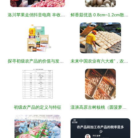
洛川苹果走俏抖音电商 丰收季串起一条‘助农链’
鲜香菇优选 0.8cm~1.2cm散装初级农产品供应指南
探寻初级农产品的价值与发展路径
未来中国农业有六大难”，农民何去何从？看透这些挑战才知前路不易。
初级农产品的定义与特征
漾濞高原古树核桃（圆菠萝） 2500G自然馈赠的舌尖珍品