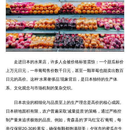
走进日本的水果店，许多人会被价格标签震惊：一个甜瓜标价
上万元日元，一串葡萄售价数千日元，甚至一颗草莓也能卖出数百
日元的高价。这种‘水果奢侈品’现象背后，是日本独特的生产体
系、文化观念与市场机制的复杂交织。
日本农业的精细化与品质至上的生产理念是高价的核心成因。
日本耕地面积有限，农户普遍采取‘减量提质’的策略，通过严格控
制产量来追求极致的品质。例如，青森县的‘罗马红宝石’葡萄，每
串仅保留20-30粒果实，确保每颗都饱满甜美；夕张市的蜜瓜在生