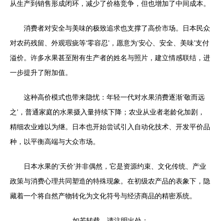
从生产到销售形成闭环，减少了价格竞争，但也增加了中间成本。
消费者对安全与美味的极致追求也支撑了高价市场。日本民众
对农药残留、外观瑕疵等‘零容忍’，愿意为‘安心、安全、美味’支付
溢价。许多水果甚至附有生产者的姓名与照片，建立情感联结，进
一步提升了附加值。
这种高价模式也带来隐忧：年轻一代对水果消费逐渐‘敬而远
之’，普通家庭的水果摄入量持续下降；农业从业者老龄化加剧，
精细农业难以为继。日本也开始尝试引入自动化技术、开发平价品
种，以平衡高端与大众市场。
日本水果的‘天价’并非偶然，它是资源约束、文化传统、产业
政策与消费心理共同塑造的特殊现象。在初级农产品的表象下，隐
藏着一个将自然产物转化为文化符号与经济商品的精密系统。
如若转载，请注明出处：