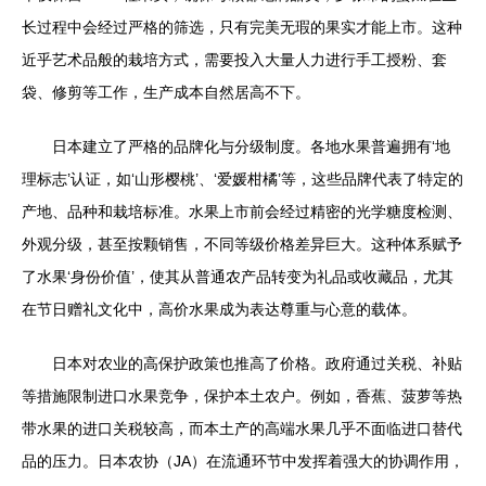
长过程中会经过严格的筛选，只有完美无瑕的果实才能上市。这种
近乎艺术品般的栽培方式，需要投入大量人力进行手工授粉、套
袋、修剪等工作，生产成本自然居高不下。
日本建立了严格的品牌化与分级制度。各地水果普遍拥有‘地
理标志’认证，如‘山形樱桃’、‘爱媛柑橘’等，这些品牌代表了特定的
产地、品种和栽培标准。水果上市前会经过精密的光学糖度检测、
外观分级，甚至按颗销售，不同等级价格差异巨大。这种体系赋予
了水果‘身份价值’，使其从普通农产品转变为礼品或收藏品，尤其
在节日赠礼文化中，高价水果成为表达尊重与心意的载体。
日本对农业的高保护政策也推高了价格。政府通过关税、补贴
等措施限制进口水果竞争，保护本土农户。例如，香蕉、菠萝等热
带水果的进口关税较高，而本土产的高端水果几乎不面临进口替代
品的压力。日本农协（JA）在流通环节中发挥着强大的协调作用，